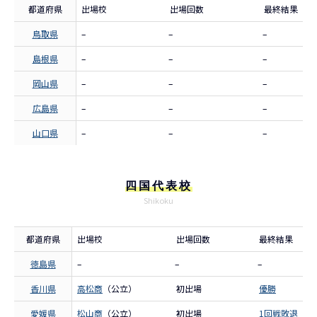
都道府県
出場校
出場回数
最終結果
鳥取県
–
–
–
島根県
–
–
–
岡山県
–
–
–
広島県
–
–
–
山口県
–
–
–
四国代表校
Shikoku
都道府県
出場校
出場回数
最終結果
徳島県
–
–
–
香川県
高松商
（公立）
初出場
優勝
愛媛県
松山商
（公立）
初出場
1回戦敗退