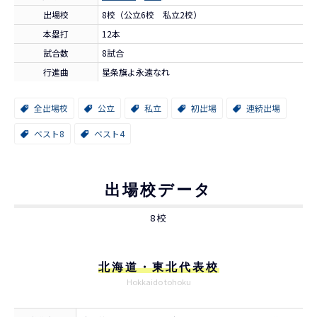
出場校
8校（公立6校 私立2校）
本塁打
12本
試合数
8試合
行進曲
星条旗よ永遠なれ
全出場校
公立
私立
初出場
連続出場
ベスト8
ベスト4
出場校データ
8校
北海道・東北代表校
Hokkaido tohoku