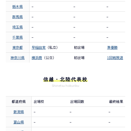
栃木県
–
–
–
群馬県
–
–
–
埼玉県
–
–
–
千葉県
–
–
–
東京都
早稲田実
（私立）
初出場
準優勝
神奈川県
横浜商
（公立）
初出場
1回戦敗退
信越・北陸代表校
Shinetsu hokuriku
都道府県
出場校
出場回数
最終結果
新潟県
–
–
–
富山県
–
–
–