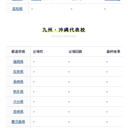
高知県
–
–
–
九州・沖縄代表校
Kyusyu okinawa
都道府県
出場校
出場回数
最終結果
福岡県
–
–
–
佐賀県
–
–
–
長崎県
–
–
–
熊本県
–
–
–
大分県
–
–
–
宮崎県
–
–
–
鹿児島県
–
–
–