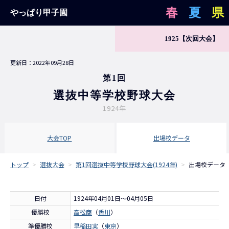
春
夏
県
やっぱり甲子園
1925
【次回大会】
更新日：2022年09月28日
第1回
選抜中等学校野球大会
1924年
大会TOP
出場校データ
トップ
>
選抜大会
>
第1回選抜中等学校野球大会(1924年)
>
出場校データ
日付
1924年04月01日～04月05日
優勝校
高松商
（
香川
）
準優勝校
早稲田実
（
東京
）