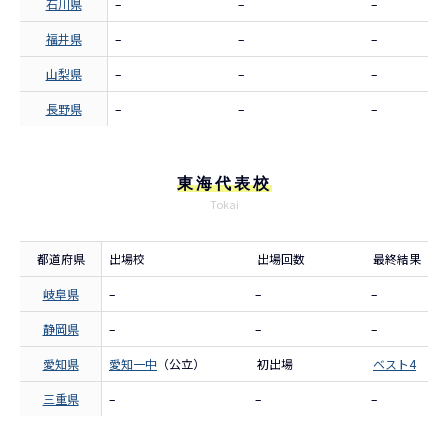
石川県
–
–
–
福井県
–
–
–
山梨県
–
–
–
長野県
–
–
–
東海代表校
Tokai
都道府県
出場校
出場回数
最終結果
岐阜県
–
–
–
静岡県
–
–
–
愛知県
愛知一中
（公立）
初出場
ベスト4
三重県
–
–
–