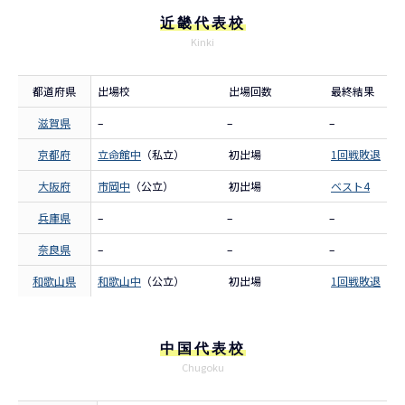
近畿代表校
Kinki
都道府県
出場校
出場回数
最終結果
滋賀県
–
–
–
京都府
立命館中
（私立）
初出場
1回戦敗退
大阪府
市岡中
（公立）
初出場
ベスト4
兵庫県
–
–
–
奈良県
–
–
–
和歌山県
和歌山中
（公立）
初出場
1回戦敗退
中国代表校
Chugoku