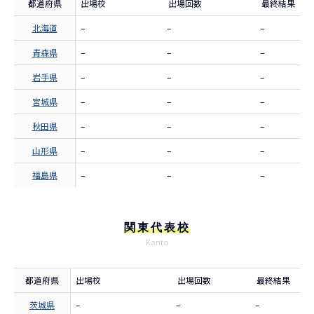
都道府県
出場校
出場回数
最終結果
北海道
–
–
–
青森県
–
–
–
岩手県
–
–
–
宮城県
–
–
–
秋田県
–
–
–
山形県
–
–
–
福島県
–
–
–
関東代表校
Kanto
都道府県
出場校
出場回数
最終結果
茨城県
–
–
–