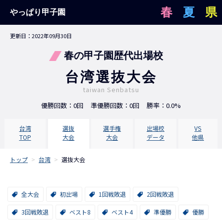
春
夏
県
やっぱり甲子園
更新日：2022年09月30日
春の甲子園歴代出場校
台湾選抜大会
taiwan Senbatsu
優勝回数：0回
準優勝回数：0回
勝率：0.0%
台湾
選抜
選手権
出場校
VS
TOP
大会
大会
データ
他県
トップ
>
台湾
>
選抜大会
全大会
初出場
1回戦敗退
2回戦敗退
3回戦敗退
ベスト8
ベスト4
準優勝
優勝