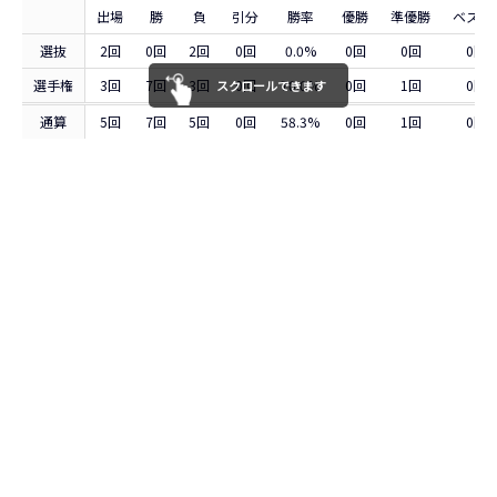
出場
勝
負
引分
勝率
優勝
準優勝
ベスト
選抜
2回
0回
2回
0回
0.0%
0回
0回
0回
選手権
3回
7回
3回
0回
70.0%
0回
1回
0回
スクロールできます
通算
5回
7回
5回
0回
58.3%
0回
1回
0回