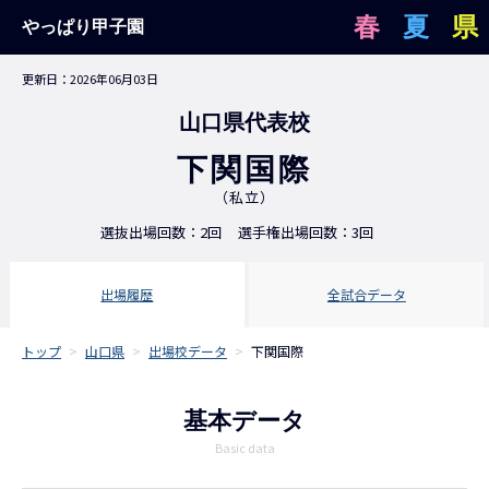
春
夏
県
やっぱり甲子園
更新日：2026年06月03日
山口県代表校
下関国際
（私立）
選抜出場回数：2回
選手権出場回数：3回
出場履歴
全試合データ
トップ
>
山口県
>
出場校データ
>
下関国際
基本データ
Basic data