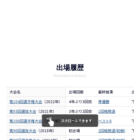
出場履歴
Participation history
大会名
出場回数
最終結果
出場
第104回選手権大会
（2022年）
4年ぶり3回目
準優勝
下関
第93回選抜大会
（2021年）
3年ぶり2回目
1回戦敗退
下関
第100回選手権大会
（2018年）
スクロールできます
2年連続2回目
ベスト8
下関
第90回選抜大会
（2018年）
初出場
2回戦敗退(初戦)
下関