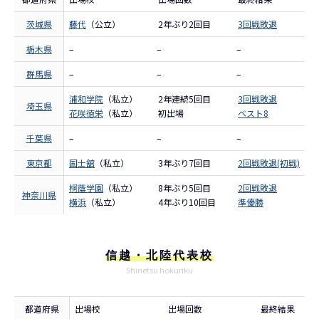
茨城県
藤代
（公立）
2年ぶり2回目
3回戦敗退
栃木県
–
–
–
群馬県
–
–
–
浦和学院
（私立）
2年連続5回目
3回戦敗退
埼玉県
花咲徳栄
（私立）
初出場
ベスト8
千葉県
–
–
–
東京都
国士舘
（私立）
3年ぶり7回目
2回戦敗退(初戦)
桐蔭学園
（私立）
8年ぶり5回目
2回戦敗退
神奈川県
横浜
（私立）
4年ぶり10回目
準優勝
信越・北陸代表校
Shinetsu hokuriku
都道府県
出場校
出場回数
最終結果