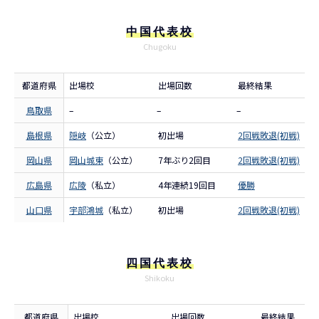
中国代表校
Chugoku
都道府県
出場校
出場回数
最終結果
鳥取県
–
–
–
島根県
隠岐
（公立）
初出場
2回戦敗退(初戦)
岡山県
岡山城東
（公立）
7年ぶり2回目
2回戦敗退(初戦)
広島県
広陵
（私立）
4年連続19回目
優勝
山口県
宇部鴻城
（私立）
初出場
2回戦敗退(初戦)
四国代表校
Shikoku
都道府県
出場校
出場回数
最終結果