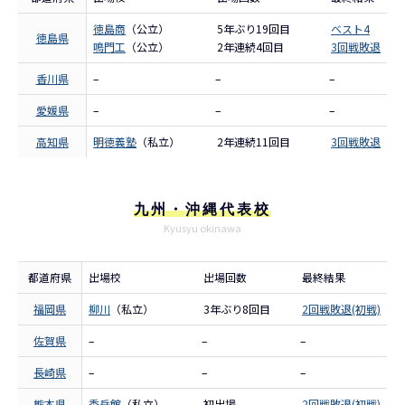
徳島商
（公立）
5年ぶり19回目
ベスト4
徳島県
鳴門工
（公立）
2年連続4回目
3回戦敗退
香川県
–
–
–
愛媛県
–
–
–
高知県
明徳義塾
（私立）
2年連続11回目
3回戦敗退
九州・沖縄代表校
Kyusyu okinawa
都道府県
出場校
出場回数
最終結果
福岡県
柳川
（私立）
3年ぶり8回目
2回戦敗退(初戦)
佐賀県
–
–
–
長崎県
–
–
–
熊本県
秀岳館
（私立）
初出場
2回戦敗退(初戦)