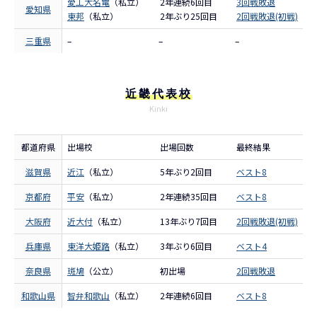
愛工大名電
（私立）
2年連続6回目
3回戦敗退
愛知県
東邦
（私立）
2年ぶり25回目
2回戦敗退(初戦)
三重県
–
–
–
近畿代表校
Kinki
都道府県
出場校
出場回数
最終結果
滋賀県
近江
（私立）
5年ぶり2回目
ベスト8
京都府
平安
（私立）
2年連続35回目
ベスト8
大阪府
近大付
（私立）
13年ぶり7回目
2回戦敗退(初戦)
兵庫県
東洋大姫路
（私立）
3年ぶり6回目
ベスト4
奈良県
斑鳩
（公立）
初出場
2回戦敗退
和歌山県
智弁和歌山
（私立）
2年連続6回目
ベスト8