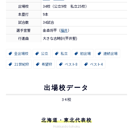
出場校
34校（公立9校 私立25校）
本塁打
9本
試合数
34試合
選手宣誓
金森将平（
福井
）
行進曲
大きな古時計(平井堅)
全出場校
公立
私立
初出場
連続出場
21世紀枠
希望枠
ベスト8
ベスト4
出場校データ
34校
北海道・東北代表校
Hokkaido tohoku