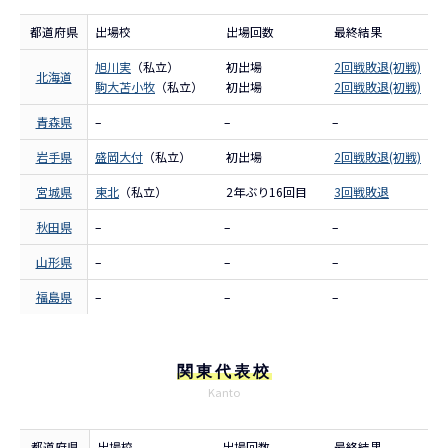
都道府県
出場校
出場回数
最終結果
旭川実
（私立）
初出場
2回戦敗退(初戦)
北海道
駒大苫小牧
（私立）
初出場
2回戦敗退(初戦)
青森県
–
–
–
岩手県
盛岡大付
（私立）
初出場
2回戦敗退(初戦)
宮城県
東北
（私立）
2年ぶり16回目
3回戦敗退
秋田県
–
–
–
山形県
–
–
–
福島県
–
–
–
関東代表校
Kanto
都道府県
出場校
出場回数
最終結果