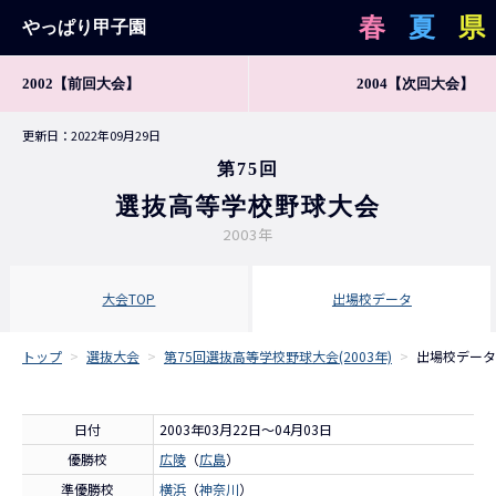
春
夏
県
やっぱり甲子園
2002
【前回大会】
2004
【次回大会】
更新日：2022年09月29日
第75回
選抜高等学校野球大会
2003年
大会TOP
出場校データ
トップ
>
選抜大会
>
第75回選抜高等学校野球大会(2003年)
>
出場校データ
日付
2003年03月22日～04月03日
優勝校
広陵
（
広島
）
準優勝校
横浜
（
神奈川
）