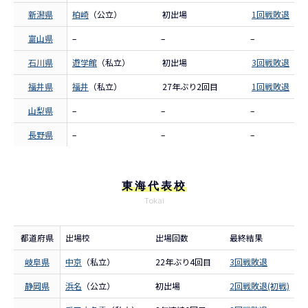
新潟県
柏崎
（公立）
初出場
1回戦敗退
富山県
–
–
–
石川県
遊学館
（私立）
初出場
3回戦敗退
福井県
福井
（私立）
27年ぶり2回目
1回戦敗退
山梨県
–
–
–
長野県
–
–
–
東海代表校
Tokai
都道府県
出場校
出場回数
最終結果
岐阜県
中京
（私立）
22年ぶり4回目
3回戦敗退
静岡県
浜名
（公立）
初出場
2回戦敗退(初戦)