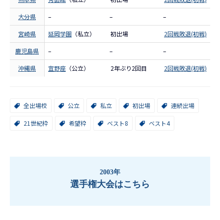
大分県
–
–
–
宮崎県
延岡学園
（私立）
初出場
2回戦敗退(初戦)
鹿児島県
–
–
–
沖縄県
宜野座
（公立）
2年ぶり2回目
2回戦敗退(初戦)
全出場校
公立
私立
初出場
連続出場
21世紀枠
希望枠
ベスト8
ベスト4
2003年
選手権大会はこちら