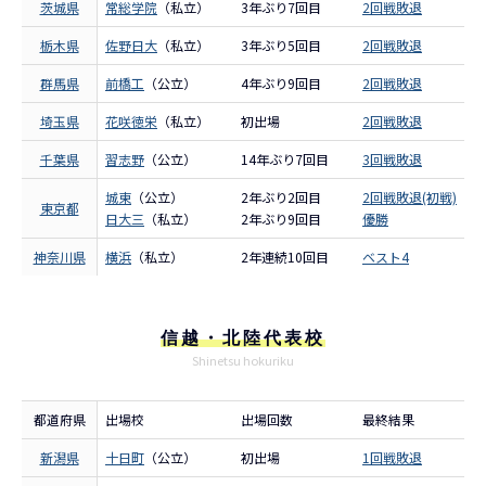
茨城県
常総学院
（私立）
3年ぶり7回目
2回戦敗退
栃木県
佐野日大
（私立）
3年ぶり5回目
2回戦敗退
群馬県
前橋工
（公立）
4年ぶり9回目
2回戦敗退
埼玉県
花咲徳栄
（私立）
初出場
2回戦敗退
千葉県
習志野
（公立）
14年ぶり7回目
3回戦敗退
城東
（公立）
2年ぶり2回目
2回戦敗退(初戦)
東京都
日大三
（私立）
2年ぶり9回目
優勝
神奈川県
横浜
（私立）
2年連続10回目
ベスト4
信越・北陸代表校
Shinetsu hokuriku
都道府県
出場校
出場回数
最終結果
新潟県
十日町
（公立）
初出場
1回戦敗退