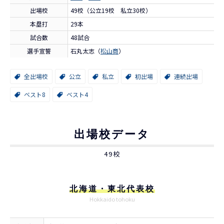
出場校
49校（公立19校 私立30校）
本塁打
29本
試合数
48試合
選手宣誓
石丸太志（
松山商
）
全出場校
公立
私立
初出場
連続出場
ベスト8
ベスト4
出場校データ
49校
北海道・東北代表校
Hokkaido tohoku