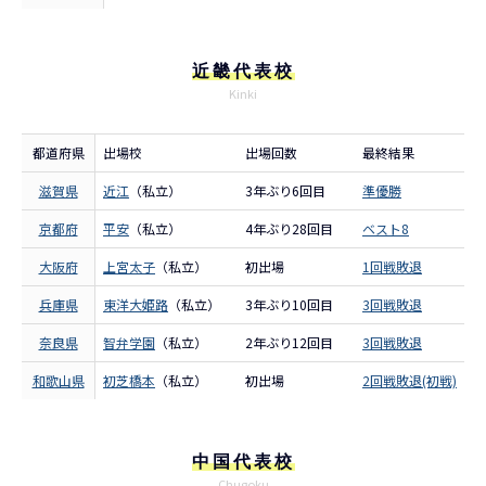
近畿代表校
Kinki
都道府県
出場校
出場回数
最終結果
滋賀県
近江
（私立）
3年ぶり6回目
準優勝
京都府
平安
（私立）
4年ぶり28回目
ベスト8
大阪府
上宮太子
（私立）
初出場
1回戦敗退
兵庫県
東洋大姫路
（私立）
3年ぶり10回目
3回戦敗退
奈良県
智弁学園
（私立）
2年ぶり12回目
3回戦敗退
和歌山県
初芝橋本
（私立）
初出場
2回戦敗退(初戦)
中国代表校
Chugoku