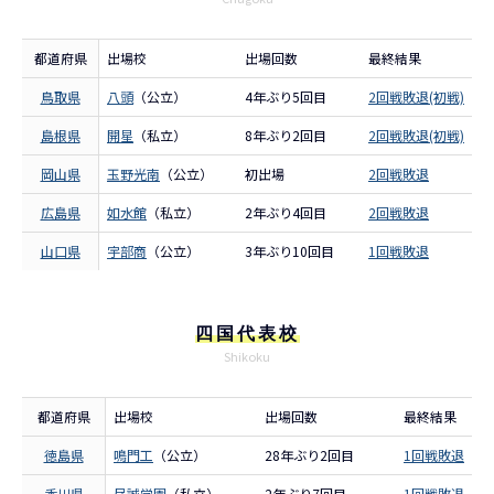
都道府県
出場校
出場回数
最終結果
鳥取県
八頭
（公立）
4年ぶり5回目
2回戦敗退(初戦)
島根県
開星
（私立）
8年ぶり2回目
2回戦敗退(初戦)
岡山県
玉野光南
（公立）
初出場
2回戦敗退
広島県
如水館
（私立）
2年ぶり4回目
2回戦敗退
山口県
宇部商
（公立）
3年ぶり10回目
1回戦敗退
四国代表校
Shikoku
都道府県
出場校
出場回数
最終結果
徳島県
鳴門工
（公立）
28年ぶり2回目
1回戦敗退
香川県
尽誠学園
（私立）
2年ぶり7回目
1回戦敗退