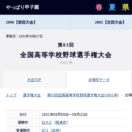
春
夏
県
やっぱり甲子園
2000
【前回大会】
2002
【次回大会】
更新日：2022年09月27日
第83回
全国高等学校野球選手権大会
2001年
大会TOP
出場校データ
トップ
>
選手権大会
>
第83回全国高等学校野球選手権大会(2001年)
>
出場
日付
2001年08月08日～08月22日
優勝校
日大三
（
西東京
）
準優勝校
近江
（
滋賀
）