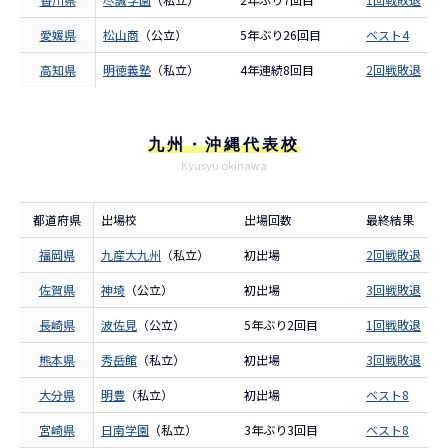
愛媛県
松山商
（公立）
5年ぶり26回目
ベスト4
高知県
明徳義塾
（私立）
4年連続8回目
2回戦敗退
九州・沖縄代表校
Kyusyu okinawa
都道府県
出場校
出場回数
最終結果
福岡県
九産大九州
（私立）
初出場
2回戦敗退
佐賀県
神埼
（公立）
初出場
3回戦敗退
長崎県
波佐見
（公立）
5年ぶり2回目
1回戦敗退
熊本県
秀岳館
（私立）
初出場
3回戦敗退
大分県
明豊
（私立）
初出場
ベスト8
宮崎県
日南学園
（私立）
3年ぶり3回目
ベスト8