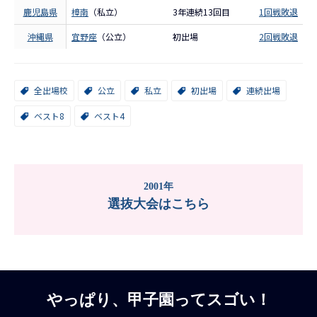
鹿児島県
樟南
（私立）
3年連続13回目
1回戦敗退
沖縄県
宜野座
（公立）
初出場
2回戦敗退
全出場校
公立
私立
初出場
連続出場
ベスト8
ベスト4
2001年
選抜大会はこちら
やっぱり、甲子園ってスゴい！