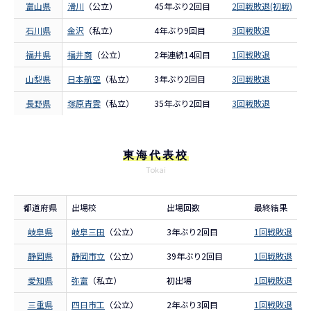
富山県
滑川
（公立）
45年ぶり2回目
2回戦敗退(初戦)
石川県
金沢
（私立）
4年ぶり9回目
3回戦敗退
福井県
福井商
（公立）
2年連続14回目
1回戦敗退
山梨県
日本航空
（私立）
3年ぶり2回目
3回戦敗退
長野県
塚原青雲
（私立）
35年ぶり2回目
3回戦敗退
東海代表校
Tokai
都道府県
出場校
出場回数
最終結果
岐阜県
岐阜三田
（公立）
3年ぶり2回目
1回戦敗退
静岡県
静岡市立
（公立）
39年ぶり2回目
1回戦敗退
愛知県
弥富
（私立）
初出場
1回戦敗退
三重県
四日市工
（公立）
2年ぶり3回目
1回戦敗退