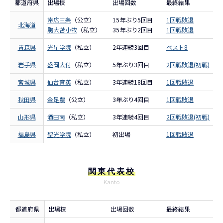
都道府県
出場校
出場回数
最終結果
帯広三条
（公立）
15年ぶり5回目
1回戦敗退
北海道
駒大苫小牧
（私立）
35年ぶり2回目
1回戦敗退
青森県
光星学院
（私立）
2年連続3回目
ベスト8
岩手県
盛岡大付
（私立）
5年ぶり3回目
2回戦敗退(初戦)
宮城県
仙台育英
（私立）
3年連続18回目
1回戦敗退
秋田県
金足農
（公立）
3年ぶり4回目
1回戦敗退
山形県
酒田南
（私立）
3年連続4回目
2回戦敗退(初戦)
福島県
聖光学院
（私立）
初出場
1回戦敗退
関東代表校
Kanto
都道府県
出場校
出場回数
最終結果