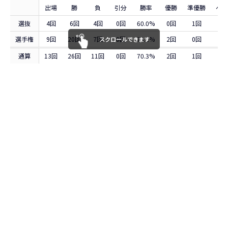
出場
勝
負
引分
勝率
優勝
準優勝
ベス
選抜
4回
6回
4回
0回
60.0%
0回
1回
0
選手権
9回
20回
7回
0回
74.1%
2回
0回
0
スクロールできます
通算
13回
26回
11回
0回
70.3%
2回
1回
0