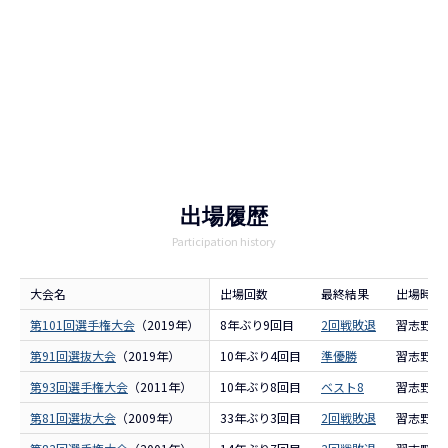
出場履歴
Participation history
大会名
出場回数
最終結果
出場時名
第101回選手権大会
（2019年）
8年ぶり9回目
2回戦敗退
習志野
第91回選抜大会
（2019年）
10年ぶり4回目
準優勝
習志野
第93回選手権大会
（2011年）
10年ぶり8回目
ベスト8
習志野
第81回選抜大会
（2009年）
33年ぶり3回目
2回戦敗退
習志野