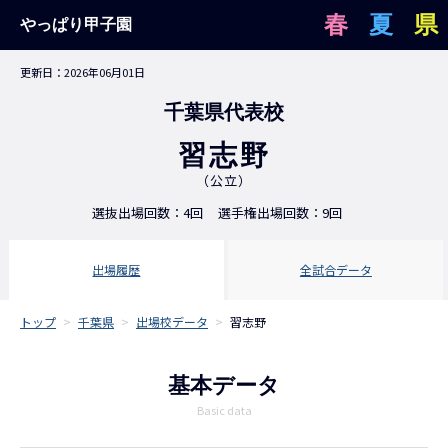
春
夏
県
やっぱり甲子園
更新日：2026年06月01日
千葉県代表校
習志野
（公立）
選抜出場回数：4回
選手権出場回数：9回
出場履歴
全試合データ
トップ
>
千葉県
>
出場校データ
>
習志野
基本データ
Basic data