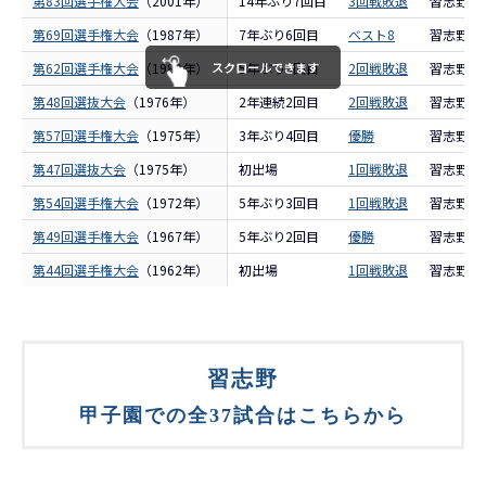
第83回選手権大会
（2001年）
14年ぶり7回目
3回戦敗退
習志野
第69回選手権大会
（1987年）
7年ぶり6回目
ベスト8
習志野
第62回選手権大会
（1980年）
スクロールできます
5年ぶり5回目
2回戦敗退
習志野
第48回選抜大会
（1976年）
2年連続2回目
2回戦敗退
習志野
第57回選手権大会
（1975年）
3年ぶり4回目
優勝
習志野
第47回選抜大会
（1975年）
初出場
1回戦敗退
習志野
第54回選手権大会
（1972年）
5年ぶり3回目
1回戦敗退
習志野
第49回選手権大会
（1967年）
5年ぶり2回目
優勝
習志野
第44回選手権大会
（1962年）
初出場
1回戦敗退
習志野
習志野
甲子園での全37試合はこちらから