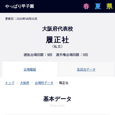
春
夏
県
やっぱり甲子園
更新日：2026年06月01日
大阪府代表校
履正社
（私立）
選抜出場回数：9回
選手権出場回数：5回
出場履歴
全試合データ
トップ
>
大阪府
>
出場校データ
>
履正社
基本データ
Basic data