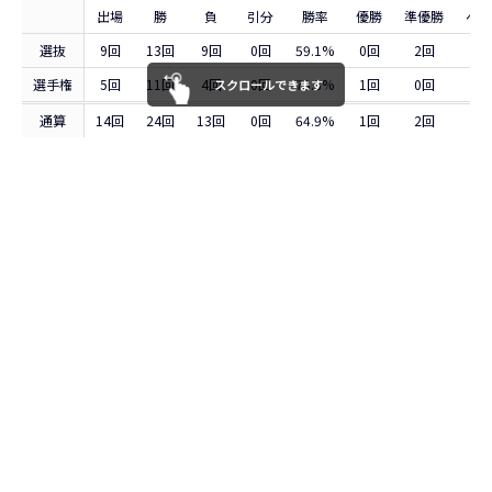
出場
勝
負
引分
勝率
優勝
準優勝
ベス
選抜
9回
13回
9回
0回
59.1%
0回
2回
1
選手権
5回
11回
4回
0回
73.3%
1回
0回
0
スクロールできます
通算
14回
24回
13回
0回
64.9%
1回
2回
1