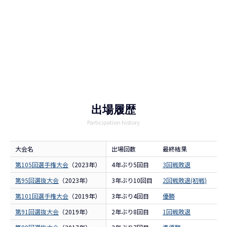
出場履歴
Participation history
大会名
出場回数
最終結果
出
第105回選手権大会
（2023年）
4年ぶり5回目
3回戦敗退
履
第95回選抜大会
（2023年）
3年ぶり10回目
2回戦敗退(初戦)
履
第101回選手権大会
（2019年）
3年ぶり4回目
優勝
履
第91回選抜大会
（2019年）
2年ぶり8回目
1回戦敗退
履