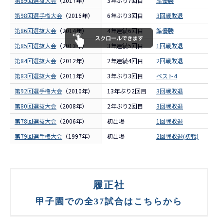
第89回選抜大会
（2017年）
3年ぶり7回目
準優勝
履
第98回選手権大会
（2016年）
6年ぶり3回目
3回戦敗退
履
第86回選抜大会
（2014年）
4年連続6回目
準優勝
履
スクロールできます
第85回選抜大会
（2013年）
3年連続5回目
1回戦敗退
履
第84回選抜大会
（2012年）
2年連続4回目
2回戦敗退
履
第83回選抜大会
（2011年）
3年ぶり3回目
ベスト4
履
第92回選手権大会
（2010年）
13年ぶり2回目
3回戦敗退
履
第80回選抜大会
（2008年）
2年ぶり2回目
3回戦敗退
履
第78回選抜大会
（2006年）
初出場
1回戦敗退
履
第79回選手権大会
（1997年）
初出場
2回戦敗退(初戦)
履
履正社
甲子園での全37試合はこちらから