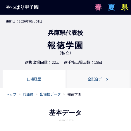
春
夏
県
やっぱり甲子園
更新日：2026年06月01日
兵庫県代表校
報徳学園
（私立）
選抜出場回数：22回
選手権出場回数：15回
出場履歴
全試合データ
トップ
>
兵庫県
>
出場校データ
>
報徳学園
基本データ
Basic data