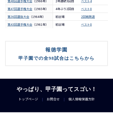
第48回選手権大会
（1966年）
2年連続3回目
ベスト4
報
第47回選手権大会
（1965年）
4年ぶり2回目
ベスト8
報
第36回選抜大会
（1964年）
初出場
2回戦敗退
報
第43回選手権大会
（1961年）
初出場
ベスト8
報
報徳学園
甲子園での全98試合はこちらから
やっぱり、甲子園ってスゴい！
トップページ
|
お問合せ
|
個人情報保護方針