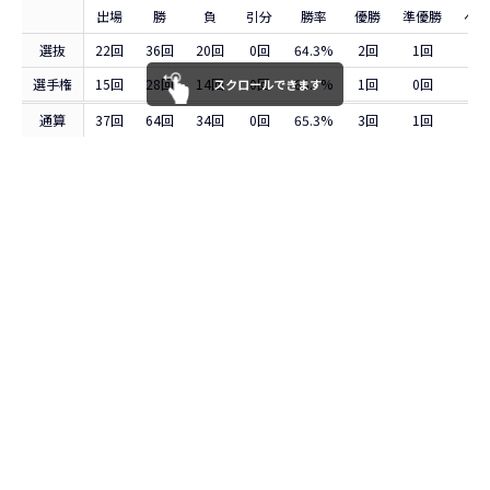
出場
勝
負
引分
勝率
優勝
準優勝
ベス
選抜
22回
36回
20回
0回
64.3%
2回
1回
5
選手権
15回
28回
14回
0回
66.7%
1回
0回
2
スクロールできます
通算
37回
64回
34回
0回
65.3%
3回
1回
7