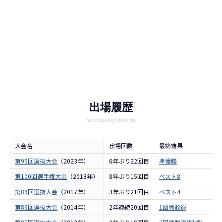
出場履歴
Participation history
大会名
出場回数
最終結果
出
第95回選抜大会
（2023年）
6年ぶり22回目
準優勝
報
第100回選手権大会
（2018年）
8年ぶり15回目
ベスト8
報
第89回選抜大会
（2017年）
3年ぶり21回目
ベスト4
報
第86回選抜大会
（2014年）
2年連続20回目
1回戦敗退
報