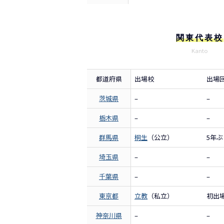
関東代表校
Kanto
都道府県
出場校
出場
茨城県
–
–
栃木県
–
–
群馬県
桐生
（公立）
5年ぶ
埼玉県
–
–
千葉県
–
–
東京都
立教
（私立）
初出
神奈川県
–
–