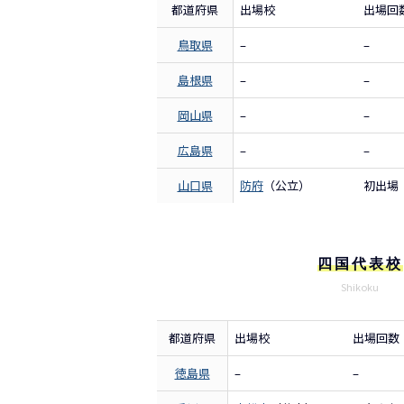
都道府県
出場校
出場回
鳥取県
–
–
島根県
–
–
岡山県
–
–
広島県
–
–
山口県
防府
（公立）
初出場
四国代表校
Shikoku
都道府県
出場校
出場回数
徳島県
–
–