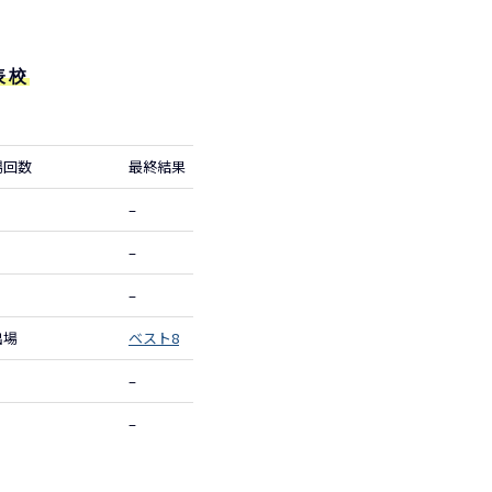
表校
場回数
最終結果
–
–
–
出場
ベスト8
–
–