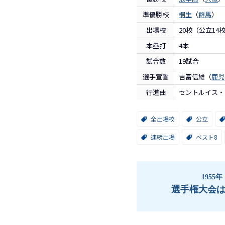
準優勝校
桐生
（
群馬
）
出場校
20校（公立14
本塁打
4本
試合数
19試合
選手宣誓
吉富信雄（
鹿児
行進曲
セントルイス・
全出場校
公立
連続出場
ベスト8
1955年
選手権大会