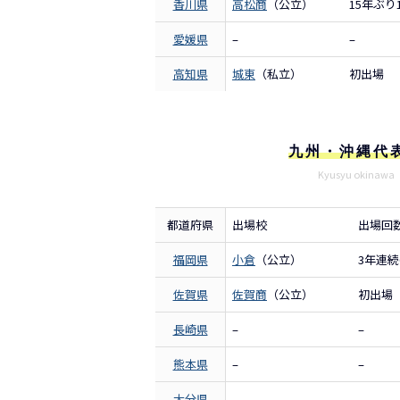
香川県
高松商
（公立）
15年ぶり
愛媛県
–
–
高知県
城東
（私立）
初出場
九州・沖縄代
Kyusyu okinawa
都道府県
出場校
出場回
福岡県
小倉
（公立）
3年連続
佐賀県
佐賀商
（公立）
初出場
長崎県
–
–
熊本県
–
–
大分県
–
–