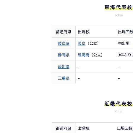
東海代表校
Tokai
都道府県
出場校
出場回
岐阜県
岐阜
（公立）
初出場
静岡県
静岡商
（公立）
3年ぶり
愛知県
–
–
三重県
–
–
近畿代表校
Kinki
都道府県
出場校
出場回数