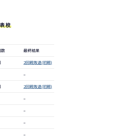
表校
回数
最終結果
場
2回戦敗退(初戦)
–
場
2回戦敗退(初戦)
–
–
–
–