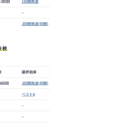
10回目
1回戦敗退
–
2回戦敗退(初戦)
表校
数
最終結果
6回目
2回戦敗退(初戦)
ベスト8
–
–
–