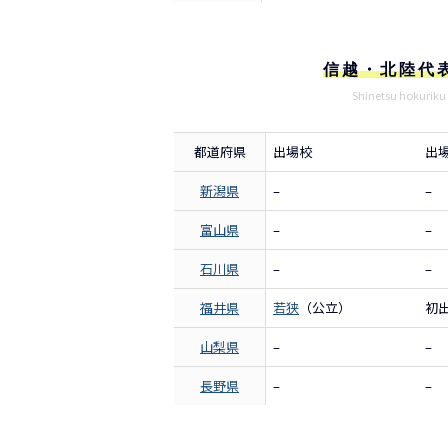
信越・北陸代
Shinetsu hokuriku
都道府県
出場校
出
新潟県
–
–
富山県
–
–
石川県
–
–
福井県
若狭
（公立）
初
山梨県
–
–
長野県
–
–