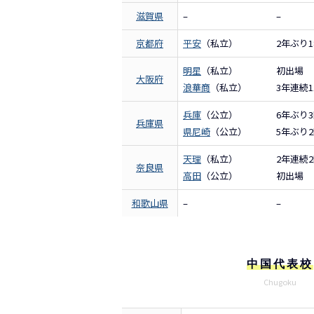
滋賀県
–
–
京都府
平安
（私立）
2年ぶり1
明星
（私立）
初出場
大阪府
浪華商
（私立）
3年連続1
兵庫
（公立）
6年ぶり
兵庫県
県尼崎
（公立）
5年ぶり
天理
（私立）
2年連続
奈良県
高田
（公立）
初出場
和歌山県
–
–
中国代表校
Chugoku