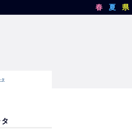
春
夏
県
ータ
ータ