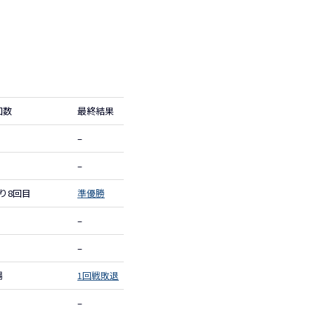
回数
最終結果
–
–
り8回目
準優勝
–
–
場
1回戦敗退
–