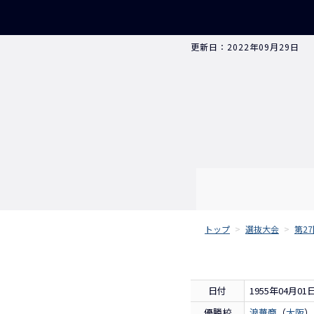
更新日：2022年09月29日
トップ
>
選抜大会
>
第2
日付
1955年04月01
優勝校
浪華商
（
大阪
）