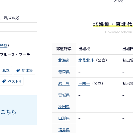
20校
校 私立6校）
北海道・東北代
Hokkaido tohoku
島商
）
都道府県
出場校
出場
ブルース・マーチ
北海道
北見北斗
（公立）
初出
私立
初出場
青森県
–
–
ベスト4
岩手県
一関一
（公立）
初出
宮城県
–
–
秋田県
–
–
はこちら
山形県
–
–
福島県
–
–