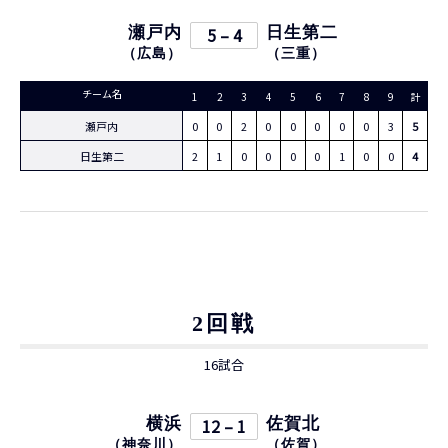
瀬戸内
5 – 4
日生第二
（
広島
）
（
三重
）
チーム名
1
2
3
4
5
6
7
8
9
計
瀬戸内
0
0
2
0
0
0
0
0
3
5
日生第二
2
1
0
0
0
0
1
0
0
4
2回戦
16試合
横浜
12 – 1
佐賀北
（
神奈川
）
（
佐賀
）