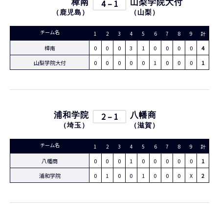
樟南
4 – 1
山梨学院大付
（
鹿児島
）
（
山梨
）
チーム名
1
2
3
4
5
6
7
8
9
計
樟南
0
0
0
3
1
0
0
0
0
4
山梨学院大付
0
0
0
0
0
1
0
0
0
1
浦和学院
2 – 1
八幡商
（
埼玉
）
（
滋賀
）
チーム名
1
2
3
4
5
6
7
8
9
計
八幡商
0
0
0
1
0
0
0
0
0
1
浦和学院
0
1
0
0
1
0
0
0
X
2