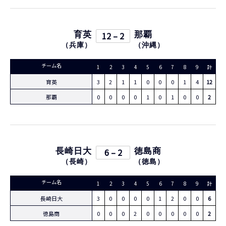
育英
12 – 2
那覇
（
兵庫
）
（
沖縄
）
チーム名
1
2
3
4
5
6
7
8
9
計
育英
3
2
1
1
0
0
0
1
4
12
那覇
0
0
0
0
1
0
1
0
0
2
長崎日大
6 – 2
徳島商
（
長崎
）
（
徳島
）
チーム名
1
2
3
4
5
6
7
8
9
計
長崎日大
3
0
0
0
0
1
2
0
0
6
徳島商
0
0
0
2
0
0
0
0
0
2