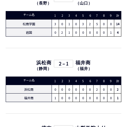
（
長野
）
（
山口
）
チーム名
1
2
3
4
5
6
7
8
9
計
松商学園
3
0
1
0
3
2
5
0
0
14
岩国
0
2
1
0
0
0
0
0
1
4
浜松商
2 – 1
福井商
（
静岡
）
（
福井
）
チーム名
1
2
3
4
5
6
7
8
9
計
浜松商
0
0
0
0
0
0
2
0
0
2
福井商
1
0
0
0
0
0
0
0
0
1