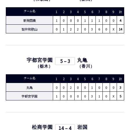
チーム名
1
2
3
4
5
6
7
8
9
計
新発田農
1
0
0
0
1
1
1
0
0
4
智弁和歌山
0
1
2
2
0
3
6
0
X
14
宇都宮学園
5 – 3
丸亀
（
栃木
）
（
香川
）
チーム名
1
2
3
4
5
6
7
8
9
計
丸亀
0
0
2
0
0
1
0
0
0
3
宇都宮学園
1
0
0
0
0
3
1
0
X
5
松商学園
14 – 4
岩国