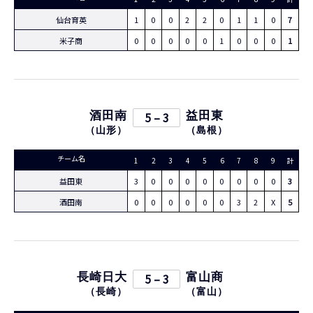
仙台育英
1
0
0
2
2
0
1
1
0
7
米子商
0
0
0
0
0
1
0
0
0
1
酒田南
5 – 3
益田東
（
山形
）
（
島根
）
チーム名
1
2
3
4
5
6
7
8
9
計
益田東
3
0
0
0
0
0
0
0
0
3
酒田南
0
0
0
0
0
0
3
2
X
5
長崎日大
5 – 3
富山商
（
長崎
）
（
富山
）