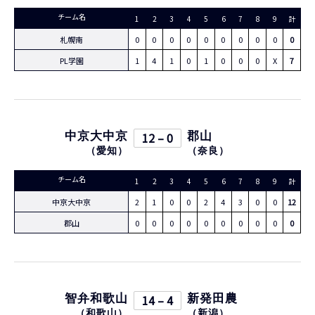
チーム名
1
2
3
4
5
6
7
8
9
計
札幌南
0
0
0
0
0
0
0
0
0
0
PL学園
1
4
1
0
1
0
0
0
X
7
中京大中京
12 – 0
郡山
（
愛知
）
（
奈良
）
チーム名
1
2
3
4
5
6
7
8
9
計
中京大中京
2
1
0
0
2
4
3
0
0
12
郡山
0
0
0
0
0
0
0
0
0
0
智弁和歌山
14 – 4
新発田農
（
和歌山
）
（
新潟
）