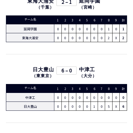
東海大浦安
2 – 1
延岡学園
（
千葉
）
（
宮崎
）
チーム名
1
2
3
4
5
6
7
8
9
計
延岡学園
0
0
0
0
0
0
0
1
0
1
東海大浦安
0
0
0
0
0
0
0
2
X
2
日大豊山
6 – 0
中津工
（
東東京
）
（
大分
）
チーム名
1
2
3
4
5
6
7
8
9
計
中津工
0
0
0
0
0
0
0
0
0
0
日大豊山
0
0
0
0
0
1
0
5
X
6