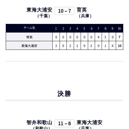
東海大浦安
10 – 7
育英
（
千葉
）
（
兵庫
）
チーム名
1
2
3
4
5
6
7
8
9
計
育英
0
0
0
0
0
0
4
3
0
7
東海大浦安
3
0
2
1
0
3
0
1
X
10
決勝
智弁和歌山
11 – 6
東海大浦安
（
和歌山
）
（
千葉
）