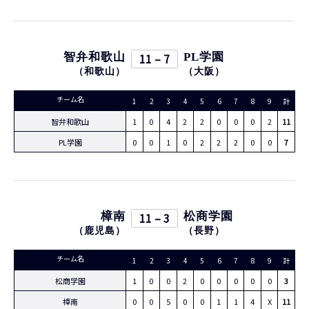
智弁和歌山
11 – 7
PL学園
（
和歌山
）
（
大阪
）
チーム名
1
2
3
4
5
6
7
8
9
計
智弁和歌山
1
0
4
2
2
0
0
0
2
11
PL学園
0
0
1
0
2
2
2
0
0
7
樟南
11 – 3
松商学園
（
鹿児島
）
（
長野
）
チーム名
1
2
3
4
5
6
7
8
9
計
松商学園
1
0
0
2
0
0
0
0
0
3
樟南
0
0
5
0
0
1
1
4
X
11