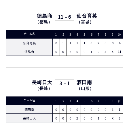
徳島商
11 – 6
仙台育英
（
徳島
）
（
宮城
）
チーム名
1
2
3
4
5
6
7
8
9
計
仙台育英
0
1
1
1
1
0
2
0
0
6
徳島商
0
0
6
0
0
1
0
4
X
11
長崎日大
3 – 1
酒田南
（
長崎
）
（
山形
）
チーム名
1
2
3
4
5
6
7
8
9
計
酒田南
0
0
0
0
0
0
0
0
1
1
長崎日大
0
0
0
2
0
0
1
0
X
3