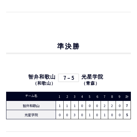
準決勝
智弁和歌山
7 – 5
光星学院
（
和歌山
）
（
青森
）
チーム名
1
2
3
4
5
6
7
8
9
計
智弁和歌山
1
1
1
0
0
0
2
2
0
7
光星学院
0
0
3
0
1
0
1
0
0
5