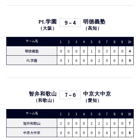
PL学園
9 – 4
明徳義塾
（
大阪
）
（
高知
）
チーム名
1
2
3
4
5
6
7
8
9
計
明徳義塾
0
0
0
0
1
0
3
0
0
4
PL学園
0
1
6
0
0
2
0
0
X
9
智弁和歌山
7 – 6
中京大中京
（
和歌山
）
（
愛知
）
チーム名
1
2
3
4
5
6
7
8
9
計
智弁和歌山
2
0
0
0
2
2
1
0
0
7
中京大中京
0
0
0
0
0
0
6
0
0
6