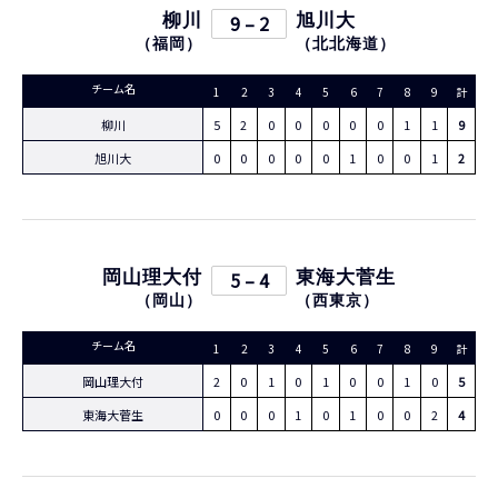
柳川
9 – 2
旭川大
（
福岡
）
（
北北海道
）
チーム名
1
2
3
4
5
6
7
8
9
計
柳川
5
2
0
0
0
0
0
1
1
9
旭川大
0
0
0
0
0
1
0
0
1
2
岡山理大付
5 – 4
東海大菅生
（
岡山
）
（
西東京
）
チーム名
1
2
3
4
5
6
7
8
9
計
岡山理大付
2
0
1
0
1
0
0
1
0
5
東海大菅生
0
0
0
1
0
1
0
0
2
4