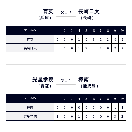
育英
8 – 7
長崎日大
（
兵庫
）
（
長崎
）
チーム名
1
2
3
4
5
6
7
8
9
計
育英
0
0
0
1
0
3
2
2
0
8
長崎日大
0
0
0
1
3
0
1
0
2
7
光星学院
2 – 1
樟南
（
青森
）
（
鹿児島
）
チーム名
1
2
3
4
5
6
7
8
9
計
樟南
0
0
0
0
0
0
0
0
1
1
光星学院
1
0
0
1
0
0
0
0
X
2