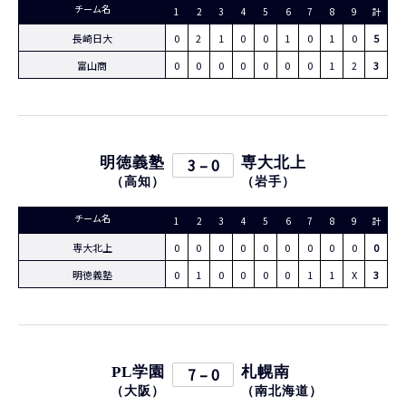
チーム名
1
2
3
4
5
6
7
8
9
計
長崎日大
0
2
1
0
0
1
0
1
0
5
富山商
0
0
0
0
0
0
0
1
2
3
明徳義塾
3 – 0
専大北上
（
高知
）
（
岩手
）
チーム名
1
2
3
4
5
6
7
8
9
計
専大北上
0
0
0
0
0
0
0
0
0
0
明徳義塾
0
1
0
0
0
0
1
1
X
3
PL学園
7 – 0
札幌南
（
大阪
）
（
南北海道
）