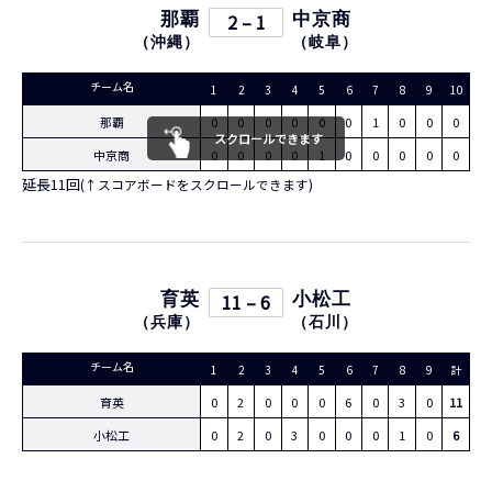
那覇
2 – 1
中京商
（
沖縄
）
（
岐阜
）
チーム名
1
2
3
4
5
6
7
8
9
10
11
那覇
0
0
0
0
0
0
1
0
0
0
1
スクロールできます
中京商
0
0
0
0
1
0
0
0
0
0
0
延長11回
(↑スコアボードをスクロールできます)
育英
11 – 6
小松工
（
兵庫
）
（
石川
）
チーム名
1
2
3
4
5
6
7
8
9
計
育英
0
2
0
0
0
6
0
3
0
11
小松工
0
2
0
3
0
0
0
1
0
6