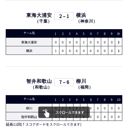
東海大浦安
2 – 1
横浜
（
千葉
）
（
神奈川
）
チーム名
1
2
3
4
5
6
7
8
9
計
東海大浦安
0
0
0
0
2
0
0
0
0
2
横浜
1
0
0
0
0
0
0
0
0
1
智弁和歌山
7 – 6
柳川
（
和歌山
）
（
福岡
）
チーム名
1
2
3
4
5
6
7
8
9
10
11
柳川
0
3
0
0
3
0
0
0
0
0
0
スクロールできます
智弁和歌山
0
0
1
1
0
0
0
4
0
0
1
延長11回
(↑スコアボードをスクロールできます)