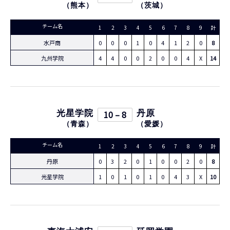
（
熊本
）
（
茨城
）
チーム名
1
2
3
4
5
6
7
8
9
計
水戸商
0
0
0
1
0
4
1
2
0
8
九州学院
4
4
0
0
2
0
0
4
X
14
光星学院
10 – 8
丹原
（
青森
）
（
愛媛
）
チーム名
1
2
3
4
5
6
7
8
9
計
丹原
0
3
2
0
1
0
0
2
0
8
光星学院
1
0
1
0
1
0
4
3
X
10