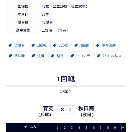
出場校
49校（公立19校 私立30校）
本塁打
38本
試合数
48試合
選手宣誓
上野浩一（
育英
）
全試合
1回戦
2回戦
3回線
準々決勝
準決勝
決勝
延長
サヨナラ
公立 vs 私立
1回戦
17試合
育英
8 – 1
秋田商
（
兵庫
）
（
秋田
）
チーム名
1
2
3
4
5
6
7
8
9
計