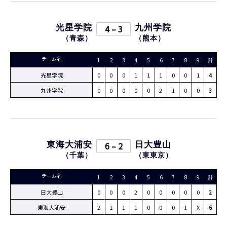
光星学院
4 – 3
九州学院
（
青森
）
（
熊本
）
チーム名
1
2
3
4
5
6
7
8
9
計
光星学院
0
0
0
1
1
1
0
0
1
4
九州学院
0
0
0
0
0
2
1
0
0
3
東海大浦安
6 – 2
日大豊山
（
千葉
）
（
東東京
）
チーム名
1
2
3
4
5
6
7
8
9
計
日大豊山
0
0
0
2
0
0
0
0
0
2
東海大浦安
2
1
1
1
0
0
0
1
X
6