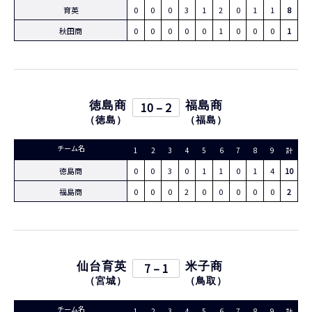
育英
0
0
0
3
1
2
0
1
1
8
秋田商
0
0
0
0
0
1
0
0
0
1
徳島商
10 – 2
福島商
（
徳島
）
（
福島
）
チーム名
1
2
3
4
5
6
7
8
9
計
徳島商
0
0
3
0
1
1
0
1
4
10
福島商
0
0
0
2
0
0
0
0
0
2
仙台育英
7 – 1
米子商
（
宮城
）
（
鳥取
）
チーム名
1
2
3
4
5
6
7
8
9
計