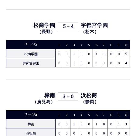
松商学園
5 – 4
宇都宮学園
（
長野
）
（
栃木
）
チーム名
1
2
3
4
5
6
7
8
9
計
松商学園
0
0
1
0
0
3
1
0
0
5
宇都宮学園
0
0
1
0
0
0
3
0
0
4
樟南
3 – 0
浜松商
（
鹿児島
）
（
静岡
）
チーム名
1
2
3
4
5
6
7
8
9
計
樟南
0
0
1
0
0
1
0
0
1
3
浜松商
0
0
0
0
0
0
0
0
0
0