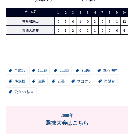
チーム名
1
2
3
4
5
6
7
8
9
計
智弁和歌山
0
2
0
1
0
2
0
5
1
11
東海大浦安
0
1
2
0
2
1
0
0
0
6
全試合
1回戦
2回戦
3回線
準々決勝
準決勝
決勝
延長
サヨナラ
再試合
公立 vs 私立
2000年
選抜大会はこちら