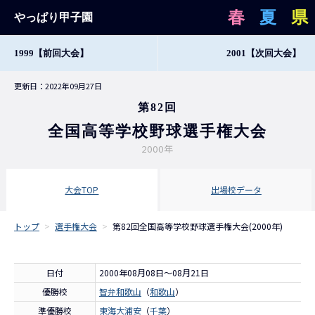
春
夏
県
やっぱり甲子園
1999
【前回大会】
2001
【次回大会】
更新日：2022年09月27日
第82回
全国高等学校野球選手権大会
2000年
大会TOP
出場校データ
トップ
>
選手権大会
>
第82回全国高等学校野球選手権大会(2000年)
日付
2000年08月08日～08月21日
優勝校
智弁和歌山
（
和歌山
）
準優勝校
東海大浦安
（
千葉
）