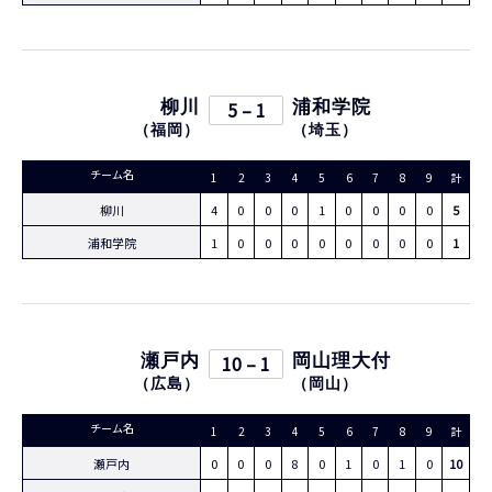
柳川
5 – 1
浦和学院
（
福岡
）
（
埼玉
）
チーム名
1
2
3
4
5
6
7
8
9
計
柳川
4
0
0
0
1
0
0
0
0
5
浦和学院
1
0
0
0
0
0
0
0
0
1
瀬戸内
10 – 1
岡山理大付
（
広島
）
（
岡山
）
チーム名
1
2
3
4
5
6
7
8
9
計
瀬戸内
0
0
0
8
0
1
0
1
0
10