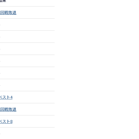
結果
3回戦敗退
–
–
–
–
–
–
ベスト4
1回戦敗退
ベスト8
–