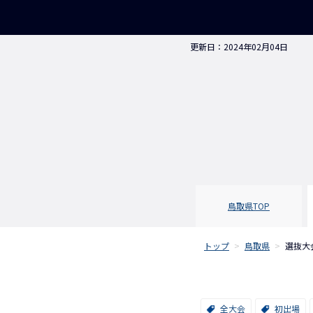
更新日：2024年02月04日
鳥取県
TOP
トップ
>
鳥取県
>
選抜大
全大会
初出場