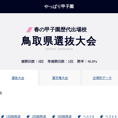
やっぱり甲子園
春の甲子園歴代出場校
鳥取県選抜大会
tottori Senbatsu
優勝回数：0回
準優勝回数：1回
勝率：40.8%
選抜
大会
選手権
大会
出場校
データ
会
1回戦敗退
2回戦敗退
3回戦敗退
ベスト8
ベスト4