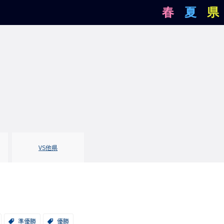
春
夏
県
VS
他県
準優勝
優勝