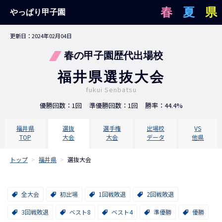
春
夏
県
やっぱり甲子園
更新日：2024年02月04日
春の甲子園歴代出場校
福井県選抜大会
fukui Senbatsu
優勝回数：1回
準優勝回数：1回
勝率：44.4%
福井県
選抜
選手権
出場校
VS
TOP
大会
大会
データ
他県
トップ
>
福井県
>
選抜大会
全大会
初出場
1回戦敗退
2回戦敗退
3回戦敗退
ベスト8
ベスト4
準優勝
優勝