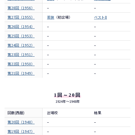
第28回（1956）
–
–
第27回（1955）
若狭
（初出場）
ベスト8
第26回（1954）
–
–
第25回（1953）
–
–
第24回（1952）
–
–
第23回（1951）
–
–
第22回（1950）
–
–
第21回（1949）
–
–
1回～20回
1924年～1948年
回数(西暦)
出場校
結果
第20回（1948）
–
–
第19回（1947）
–
–