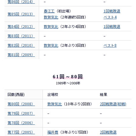
第86回（2014）
–
–
春江工
（初出場）
1回戦敗退
第85回（2013）
敦賀気比
（2年連続5回目）
ベスト4
第84回（2012）
敦賀気比
（2年ぶり4回目）
1回戦敗退
第83回（2011）
–
–
第82回（2010）
敦賀気比
（2年ぶり3回目）
ベスト8
第81回（2009）
–
–
61回～80回
1989年～2008年
回数(西暦)
出場校
結果
第80回（2008）
敦賀気比
（10年ぶり2回目）
2回戦敗退(初戦)
第79回（2007）
–
–
第78回（2006）
–
–
第77回（2005）
福井商
（3年ぶり17回目）
2回戦敗退