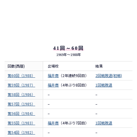
41回～60回
1969年～1988年
回数(西暦)
出場校
結果
第60回（1988）
福井商
（2年連続9回目）
2回戦敗退(初戦)
第59回（1987）
福井商
（4年ぶり8回目）
1回戦敗退
第58回（1986）
–
–
第57回（1985）
–
–
第56回（1984）
–
–
第55回（1983）
福井商
（4年ぶり7回目）
1回戦敗退
第54回（1982）
–
–