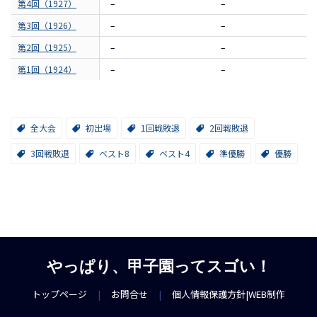
第4回（1927）
–
–
第3回（1926）
–
–
第2回（1925）
–
–
第1回（1924）
–
–
全大会
初出場
1回戦敗退
2回戦敗退
3回戦敗退
ベスト8
ベスト4
準優勝
優勝
やっぱり、甲子園ってスゴい！
トップページ
|
お問合せ
|
個人情報保護方針
|
WEB制作