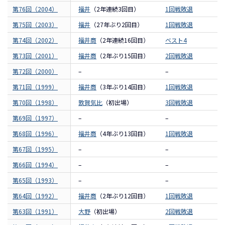
第76回（2004）
福井
（2年連続3回目）
1回戦敗退
第75回（2003）
福井
（27年ぶり2回目）
1回戦敗退
第74回（2002）
福井商
（2年連続16回目）
ベスト4
第73回（2001）
福井商
（2年ぶり15回目）
2回戦敗退
第72回（2000）
–
–
第71回（1999）
福井商
（3年ぶり14回目）
1回戦敗退
第70回（1998）
敦賀気比
（初出場）
3回戦敗退
第69回（1997）
–
–
第68回（1996）
福井商
（4年ぶり13回目）
1回戦敗退
第67回（1995）
–
–
第66回（1994）
–
–
第65回（1993）
–
–
第64回（1992）
福井商
（2年ぶり12回目）
1回戦敗退
第63回（1991）
大野
（初出場）
2回戦敗退