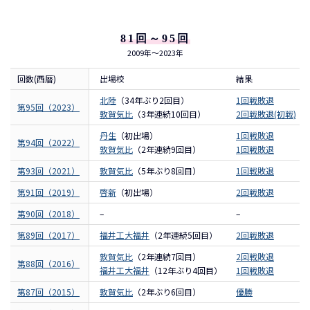
81回～95回
2009年～2023年
回数(西暦)
出場校
結果
北陸
（34年ぶり2回目）
1回戦敗退
第95回（2023）
敦賀気比
（3年連続10回目）
2回戦敗退(初戦)
丹生
（初出場）
1回戦敗退
第94回（2022）
敦賀気比
（2年連続9回目）
1回戦敗退
第93回（2021）
敦賀気比
（5年ぶり8回目）
1回戦敗退
第91回（2019）
啓新
（初出場）
2回戦敗退
第90回（2018）
–
–
第89回（2017）
福井工大福井
（2年連続5回目）
2回戦敗退
敦賀気比
（2年連続7回目）
2回戦敗退
第88回（2016）
福井工大福井
（12年ぶり4回目）
1回戦敗退
第87回（2015）
敦賀気比
（2年ぶり6回目）
優勝