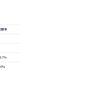
夏勝率
6.7%
.0%