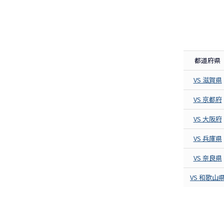
都道府県
VS 滋賀県
VS 京都府
VS 大阪府
VS 兵庫県
VS 奈良県
VS 和歌山