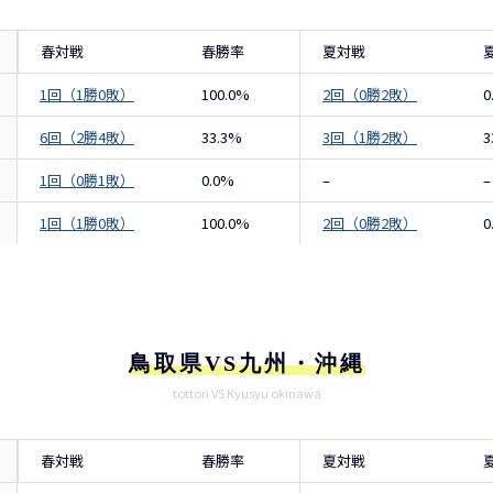
春対戦
春勝率
夏対戦
1回（
1勝0敗
）
100.0%
2回（
0勝2敗
）
0
6回（
2勝4敗
）
33.3%
3回（
1勝2敗
）
3
1回（
0勝1敗
）
0.0%
–
–
1回（
1勝0敗
）
100.0%
2回（
0勝2敗
）
0
鳥取県VS九州・沖縄
tottori VS Kyusyu okinawa
春対戦
春勝率
夏対戦