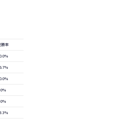
夏勝率
0.0%
6.7%
0.0%
.0%
.0%
3.3%