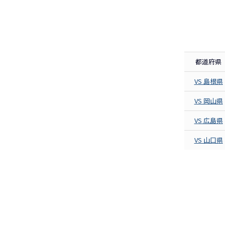
都道府県
VS 島根県
VS 岡山県
VS 広島県
VS 山口県