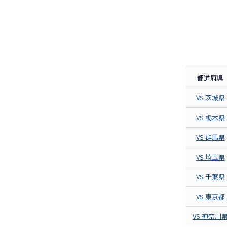
都道府県
VS 茨城県
VS 栃木県
VS 群馬県
VS 埼玉県
VS 千葉県
VS 東京都
VS 神奈川