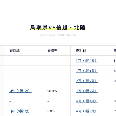
鳥取県VS信越・北陸
tottori VS Shinetsu hokuriku
春対戦
春勝率
夏対戦
–
–
1回（
1勝0敗
）
1
–
–
3回（
2勝1敗
）
6
–
–
2回（
0勝2敗
）
0
2回（
1勝1敗
）
50.0%
3回（
1勝2敗
）
3
–
–
4回（
0勝4敗
）
0
1回（
0勝1敗
）
0.0%
4回（
1勝3敗
）
2