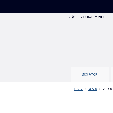
更新日：2023年08月29日
鳥取県
TOP
トップ
>
鳥取県
>
VS他県