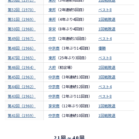
第52回（1970）
東邦
（2年連続5回目）
ベスト8
第51回（1969）
東邦
（4年ぶり4回目）
1回戦敗退
第50回（1968）
享栄
（8年ぶり4回目）
1回戦敗退
第49回（1967）
中京
（2年連続15回目）
ベスト4
第48回（1966）
中京商
（3年ぶり14回目）
優勝
第47回（1965）
東邦
（25年ぶり3回目）
ベスト8
第46回（1964）
大府
（初出場）
2回戦敗退
第45回（1963）
中京商
（3年連続13回目）
3回戦敗退
第44回（1962）
中京商
（2年連続12回目）
ベスト4
第43回（1961）
中京商
（2年ぶり11回目）
ベスト8
第42回（1960）
享栄商
（12年ぶり3回目）
1回戦敗退
第41回（1959）
中京商
（2年連続10回目）
1回戦敗退
21回～40回