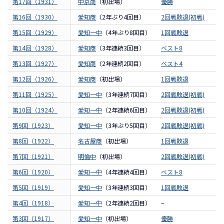
第17回（1931）
中京商
（初出場）
優勝
第16回（1930）
愛知商
（2年ぶり4回目）
2回戦敗退(初戦)
第15回（1929）
愛知一中
（4年ぶり8回目）
1回戦敗退
第14回（1928）
愛知商
（3年連続3回目）
ベスト8
第13回（1927）
愛知商
（2年連続2回目）
ベスト4
第12回（1926）
愛知商
（初出場）
1回戦敗退
第11回（1925）
愛知一中
（3年連続7回目）
2回戦敗退(初戦)
第10回（1924）
愛知一中
（2年連続6回目）
2回戦敗退(初戦)
第9回（1923）
愛知一中
（3年ぶり5回目）
2回戦敗退(初戦)
第8回（1922）
名古屋商
（初出場）
1回戦敗退
第7回（1921）
明倫中
（初出場）
2回戦敗退(初戦)
第6回（1920）
愛知一中
（4年連続4回目）
ベスト8
第5回（1919）
愛知一中
（3年連続3回目）
1回戦敗退
第4回（1918）
愛知一中
（2年連続2回目）
–
第3回（1917）
愛知一中
（初出場）
優勝