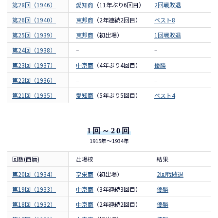
第28回（1946）
愛知商
（11年ぶり6回目）
2回戦敗退
第26回（1940）
東邦商
（2年連続2回目）
ベスト8
第25回（1939）
東邦商
（初出場）
1回戦敗退
第24回（1938）
–
–
第23回（1937）
中京商
（4年ぶり4回目）
優勝
第22回（1936）
–
–
第21回（1935）
愛知商
（5年ぶり5回目）
ベスト4
1回～20回
1915年～1934年
回数(西暦)
出場校
結果
第20回（1934）
享栄商
（初出場）
2回戦敗退
第19回（1933）
中京商
（3年連続3回目）
優勝
第18回（1932）
中京商
（2年連続2回目）
優勝