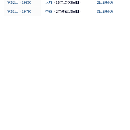
第62回（1980）
大府
（16年ぶり2回目）
2回戦敗退
第61回（1979）
中京
（2年連続19回目）
3回戦敗退