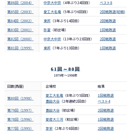
第86回（2004）
中京大中京
（4年ぶり24回目）
ベスト8
第85回（2003）
愛工大名電
（5年ぶり6回目）
2回戦敗退(初戦)
第84回（2002）
東邦
（3年ぶり14回目）
2回戦敗退
第83回（2001）
弥富
（初出場）
1回戦敗退
第82回（2000）
中京大中京
（13年ぶり23回目）
2回戦敗退
第81回（1999）
東邦
（7年ぶり13回目）
1回戦敗退
61回～80回
1979年～1998年
回数(西暦)
出場校
結果
愛工大名電
（8年ぶり5回目）
1回戦敗退
第80回（1998）
豊田大谷
（2年連続2回目）
ベスト4
第79回（1997）
豊田大谷
（初出場）
2回戦敗退
第78回（1996）
愛産大三河
（初出場）
1回戦敗退
第77回（1995）
享栄
（2年ぶり8回目）
2回戦敗退