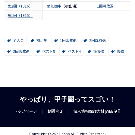
第2回（1916）
愛知四中
（初出場）
1回戦敗退
第1回（1915）
–
–
全大会
初出場
1回戦敗退
2回戦敗退
3回戦敗退
ベスト8
ベスト4
準優勝
優勝
やっぱり、甲子園ってスゴい！
トップページ
|
お問合せ
|
個人情報保護方針
|
WEB制作
Copyright © 2024 hsbb All Rights Reserved.