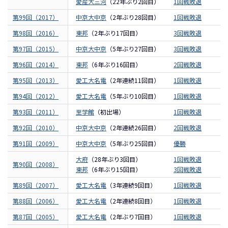
愛産大三河
（22年ぶり2回目）
1回戦敗退
第99回（2017）
中京大中京
（2年ぶり28回目）
1回戦敗退
第98回（2016）
東邦
（2年ぶり17回目）
3回戦敗退
第97回（2015）
中京大中京
（5年ぶり27回目）
3回戦敗退
第96回（2014）
東邦
（6年ぶり16回目）
2回戦敗退
第95回（2013）
愛工大名電
（2年連続11回目）
1回戦敗退
第94回（2012）
愛工大名電
（5年ぶり10回目）
1回戦敗退
第93回（2011）
至学館
（初出場）
1回戦敗退
第92回（2010）
中京大中京
（2年連続26回目）
2回戦敗退
第91回（2009）
中京大中京
（5年ぶり25回目）
優勝
大府
（28年ぶり3回目）
1回戦敗退
第90回（2008）
東邦
（6年ぶり15回目）
3回戦敗退
第89回（2007）
愛工大名電
（3年連続9回目）
1回戦敗退
第88回（2006）
愛工大名電
（2年連続8回目）
1回戦敗退
第87回（2005）
愛工大名電
（2年ぶり7回目）
1回戦敗退