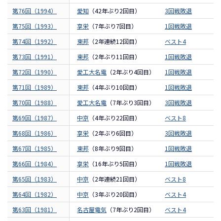
第76回（1994）
愛知
（42年ぶり2回目）
3回戦敗退
第75回（1993）
享栄
（7年ぶり7回目）
1回戦敗退
第74回（1992）
東邦
（2年連続12回目）
ベスト4
第73回（1991）
東邦
（2年ぶり11回目）
1回戦敗退
第72回（1990）
愛工大名電
（2年ぶり4回目）
1回戦敗退
第71回（1989）
東邦
（4年ぶり10回目）
1回戦敗退
第70回（1988）
愛工大名電
（7年ぶり3回目）
3回戦敗退
第69回（1987）
中京
（4年ぶり22回目）
ベスト8
第68回（1986）
享栄
（2年ぶり6回目）
3回戦敗退
第67回（1985）
東邦
（8年ぶり9回目）
1回戦敗退
第66回（1984）
享栄
（16年ぶり5回目）
1回戦敗退
第65回（1983）
中京
（2年連続21回目）
ベスト8
第64回（1982）
中京
（3年ぶり20回目）
ベスト4
第63回（1981）
名古屋電気
（7年ぶり2回目）
ベスト4