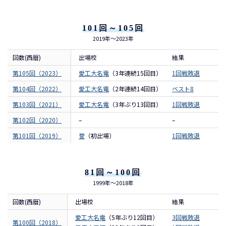
101回～105回
2019年～2023年
回数(西暦)
出場校
結果
第105回（2023）
愛工大名電
（3年連続15回目）
1回戦敗退
第104回（2022）
愛工大名電
（2年連続14回目）
ベスト8
第103回（2021）
愛工大名電
（3年ぶり13回目）
1回戦敗退
第102回（2020）
–
–
第101回（2019）
誉
（初出場）
1回戦敗退
81回～100回
1999年～2018年
回数(西暦)
出場校
結果
愛工大名電
（5年ぶり12回目）
3回戦敗退
第100回（2018）