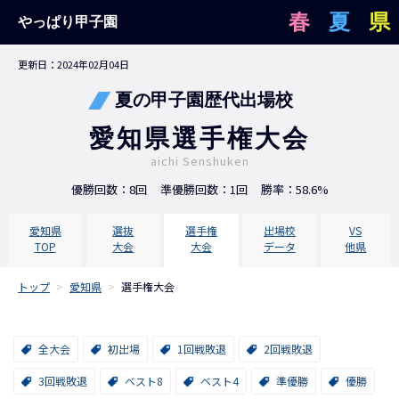
春
夏
県
やっぱり甲子園
更新日：2024年02月04日
夏の甲子園歴代出場校
愛知県選手権大会
aichi Senshuken
優勝回数：8回
準優勝回数：1回
勝率：58.6%
愛知県
選抜
選手権
出場校
VS
TOP
大会
大会
データ
他県
トップ
>
愛知県
>
選手権大会
全大会
初出場
1回戦敗退
2回戦敗退
3回戦敗退
ベスト8
ベスト4
準優勝
優勝