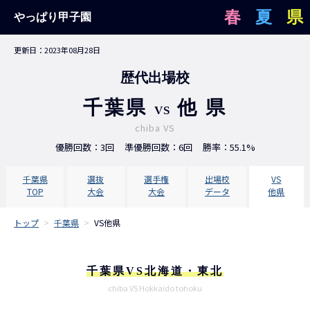
春
夏
県
やっぱり甲子園
更新日：2023年08月28日
歴代出場校
千葉県
他 県
VS
chiba VS
優勝回数：3回
準優勝回数：6回
勝率：55.1%
千葉県
選抜
選手権
出場校
VS
TOP
大会
大会
データ
他県
トップ
>
千葉県
>
VS他県
千葉県VS北海道・東北
chiba VS Hokkaido tohoku