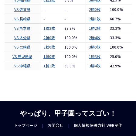
VS 佐賀県
–
–
2勝0敗
100.0%
VS 長崎県
–
–
2勝1敗
66.7%
VS 熊本県
1勝2敗
33.3%
1勝2敗
33.3%
VS 大分県
2勝0敗
100.0%
2勝4敗
33.3%
VS 宮崎県
3勝0敗
100.0%
3勝0敗
100.0%
VS 鹿児島県
1勝0敗
100.0%
1勝3敗
25.0%
VS 沖縄県
1勝1敗
50.0%
3勝4敗
42.9%
やっぱり、甲子園ってスゴい！
トップページ
|
お問合せ
|
個人情報保護方針
|
WEB制作