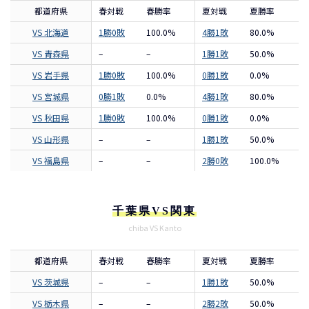
都道府県
春対戦
春勝率
夏対戦
夏勝率
VS 北海道
1勝0敗
100.0%
4勝1敗
80.0%
VS 青森県
–
–
1勝1敗
50.0%
VS 岩手県
1勝0敗
100.0%
0勝1敗
0.0%
VS 宮城県
0勝1敗
0.0%
4勝1敗
80.0%
VS 秋田県
1勝0敗
100.0%
0勝1敗
0.0%
VS 山形県
–
–
1勝1敗
50.0%
VS 福島県
–
–
2勝0敗
100.0%
千葉県VS関東
chiba VS Kanto
都道府県
春対戦
春勝率
夏対戦
夏勝率
VS 茨城県
–
–
1勝1敗
50.0%
VS 栃木県
–
–
2勝2敗
50.0%